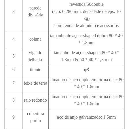
revestida 50double
parede
3
(aço: 0,286 mm, densidade de eps: 10
divisória
kg)
com fenda de alumínio e acessórios
tamanho de aço c-shaped dobro 80 * 40
4
coluna
* 1.8mm
viga do
tamanho de aço c-shaped: 80 * 40 *
5
telhado
1.8mm & 50 * 40 * 1,8 mm
6
tirante
φ8
tamanho de aço duplo em forma de c: 80
7
feixe de terra
* 40 * 1.6mm
tamanho de aço duplo em forma de c: 80
8
raio redondo
* 40 * 1.6mm
cobertura
9
aço de anjo galvanizado: 1.5mm
purlin