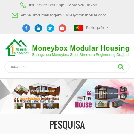
ligue para nós hoje :
+8618620106756
envie uma mensagem :
sales@mbshouse.com
Português
PESQUISA