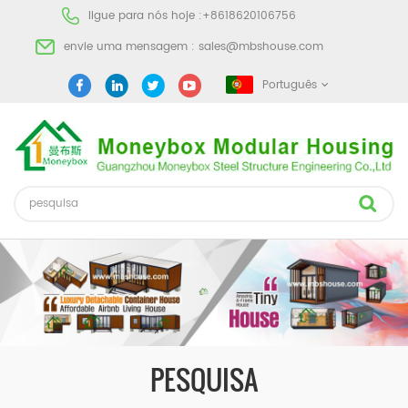
ligue para nós hoje :
+8618620106756
envie uma mensagem :
sales@mbshouse.com
Português
PESQUISA