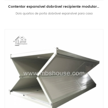
Contentor expansível dobrável recipiente modular casa com dois quartos pré-fabricados à venda
Dois quartos de porta dobrável expansível para casa