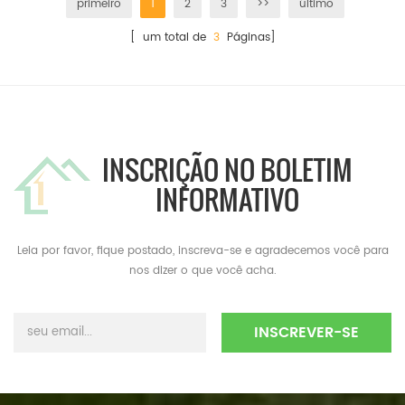
primeiro
1
2
3
>>
último
[ um total de
3
Páginas]
INSCRIÇÃO NO BOLETIM
INFORMATIVO
Leia por favor, fique postado, inscreva-se e agradecemos você para
nos dizer o que você acha.