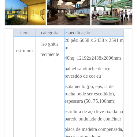
item
categoria
especificação
20 pés: 6058 x 2438 x 2591 m
iso grátis
m
estrutura
recipiente
40hq: 12192x2438x2896mm
painel sanduíche de aço
revestido de cor
eu
isolamento (pu, eps, lã de
rocha pode ser escolhido),
espessura (50, 75.100mm)
estrutura de aço leve fixada na
parede ondulada de contêiner
placa de madeira compensada,
gesso cartonado ou