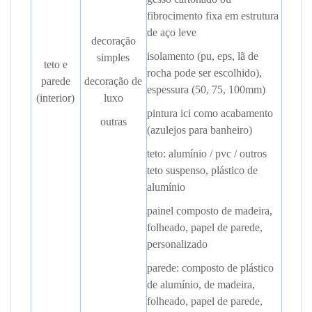
fibrocimento fixa em estrutura
de aço leve
decoração
isolamento (pu, eps, lã de
simples
teto e
rocha pode ser escolhido),
parede
decoração de
espessura (50, 75, 100mm)
(interior)
luxo
pintura ici como acabamento
outras
(azulejos para banheiro)
teto: alumínio / pvc / outros
teto suspenso, plástico de
alumínio
painel composto
de madeira,
folheado, papel de parede,
personalizado
parede: composto de plástico
de alumínio, de madeira,
folheado, papel de parede,