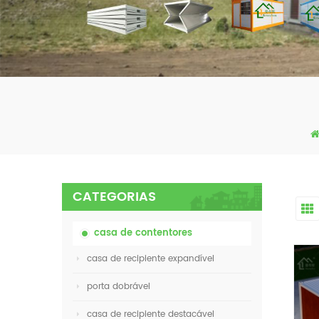
CATEGORIAS
casa de contentores
casa de recipiente expandível
porta dobrável
casa de recipiente destacável