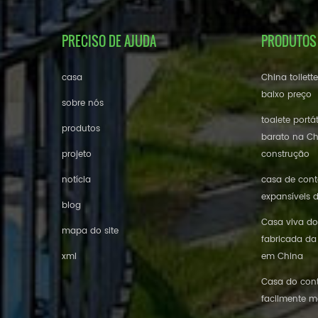
PRECISO DE AJUDA
PRODUTOS
casa
China toilett
baixo preço
sobre nós
toalete portá
produtos
barato na Ch
projeto
construção
notícia
casa de conte
expansíveis 
blog
Casa viva do
mapa do site
fabricada da
xml
em China
Casa do cont
facilmente m