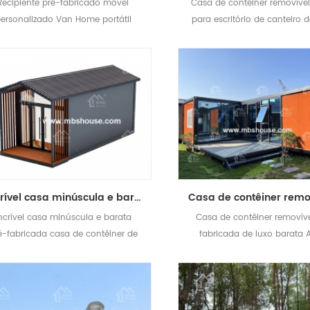
Recipiente pré-fabricado móvel
Casa de contêiner removível
ersonalizado Van Home portátil
para escritório de canteiro 
sa pré-fabricada casa contêiner
ou domínio de trabalhad
Incrível casa minúscula e barata pré-fabricada casa de contêiner de luxo com estrutura em A
ncrível casa minúscula e barata
Casa de contêiner removíve
é-fabricada casa de contêiner de
fabricada de luxo barata 
luxo com estrutura em A
Living Home