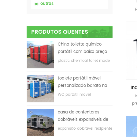
outras
p
ca
PRODUTOS QUENTES
China toilette químico
portátil com baixo preço
plastic chemical toilet made
in China
toalete portátil móvel
personalizado barato na
China para o local de
WC portátil móvel
I
construção
personalizado para o local
pr
de construção
casa de contentores
dobráveis ​​expansíveis de
baixo preço
expansão dobrável recipiente
casa com baixo preço