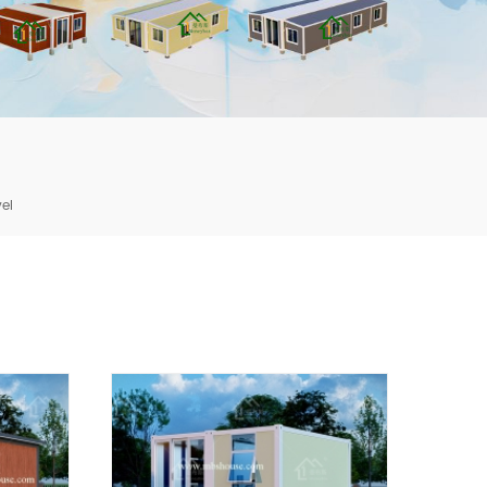
mbshou
se.com
el