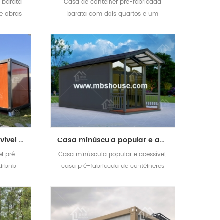
 barata
Casa de contêiner pré-fabricada
de obras
barata com dois quartos e um
ores
banheiro
Casa de contêiner removível pré-fabricada de luxo barata Airbnb Living Home
Casa minúscula popular e acessível, casa pré-fabricada de contêineres
l pré-
Casa minúscula popular e acessível,
Airbnb
casa pré-fabricada de contêineres