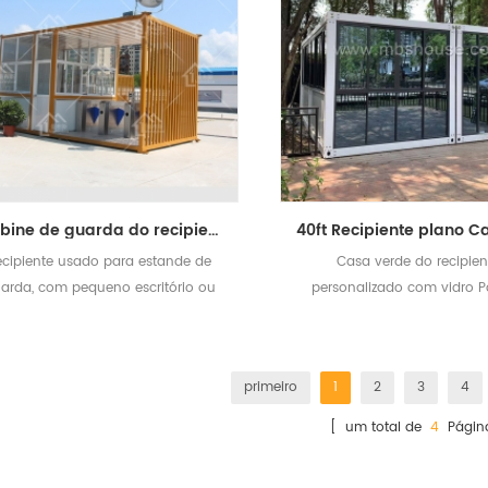
Cabine de guarda do recipiente do recipiente do recipiente da sala móvel da pré-fabricada
ecipiente usado para estande de
Casa verde do recipien
arda, com pequeno escritório ou
personalizado com vidro P
sala de dever
primeiro
1
2
3
4
[ um total de
4
Págin