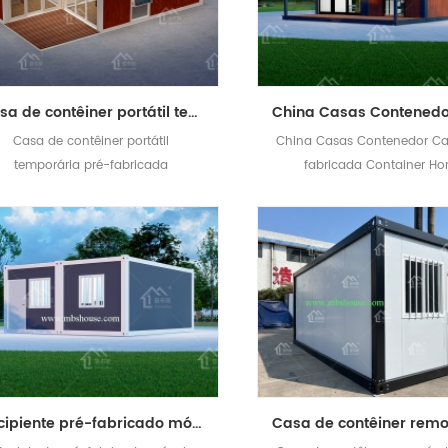
Casa de contêiner portátil temporária pré-fabricada econômica modular
Casa de contêiner portátil
China Casas Contenedor Ca
temporária pré-fabricada
fabricada Container H
econômica modular
Recipiente pré-fabricado móvel personalizado Van Home portátil casa pré-fabricada casa contêiner