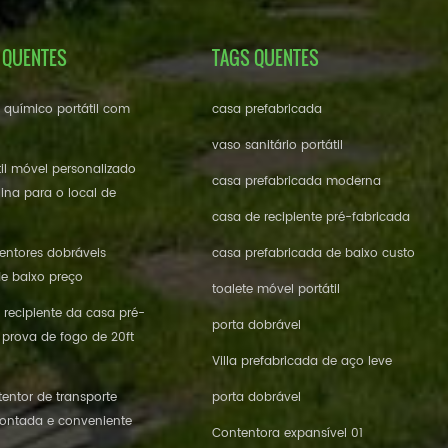
 QUENTES
TAGS QUENTES
e químico portátil com
casa prefabricada
vaso sanitário portátil
til móvel personalizado
casa prefabricada moderna
ina para o local de
casa de recipiente pré-fabricada
ntores dobráveis ​​
casa prefabricada de baixo custo
de baixo preço
toalete móvel portátil
 recipiente da casa pré-
porta dobrável
 prova de fogo de 20ft
Villa prefabricada de aço leve
entor de transporte
porta dobrável
ontada e conveniente
Contentora expansível 01