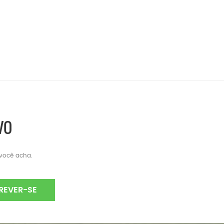
VO
 você acha.