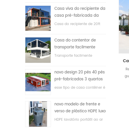
Casa viva do recipiente da
casa pré-fabricada da
prova de fogo de 20ft em
Casa do recipiente de 20ft
China
para a casa viva
Casa do contentor de
transporte facilmente
montada e conveniente
Transporte facilmente
contêineres hosue
R
novo design 20 pés 40 pés
gu
pré-fabricados 3 quartos
minúscula casa recipiente
esse tipo de casa contêiner é
expansível
atualizado, a casa é dividida
em três quartos, um banheiro
novo modelo de frente e
e com sistema elétrico.
verso de plástico HDPE luxo
público banheiro lavatório
HDPE lavatório portátil ao ar
livre para parques, escolas,