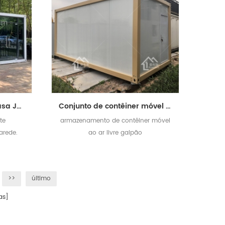
40ft Recipiente plano Casa Jardim Garden Green House
Conjunto de contêiner móvel ao ar livre Galpão de armazenamento
te
armazenamento de contêiner móvel
arede.
ao ar livre galpão
>>
último
as]