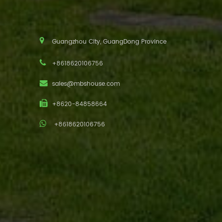
Guangzhou City, GuangDong Province
+8618620106756
sales@mbshouse.com
+8620-84858664
+8618620106756