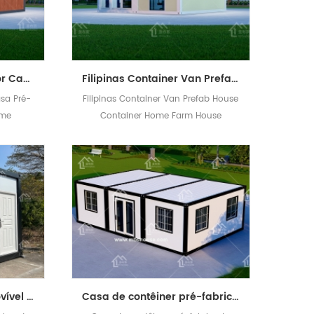
China Casas Contenedor Casa Pré-fabricada Container Home
Filipinas Container Van Prefab House Container Home Farm House
sa Pré-
Filipinas Container Van Prefab House
ome
Container Home Farm House
Casa de contêiner removível barata para escritório de canteiro de obras ou domínio de trabalhadores
Casa de contêiner pré-fabricada barata com dois quartos e um banheiro