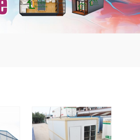
mbshou
se.com