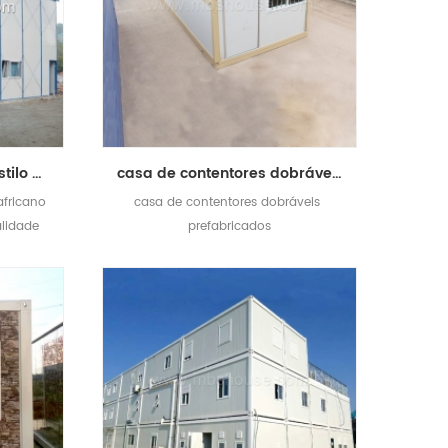
casa prefabricada de estilo africano / sala de casa modular / logótipo de escritório doméstico
casa de contentores dobráveis ​​prefabricados baratos de alta qualidade
africano
casa de contentores dobráveis ​​
lidade
prefabricados