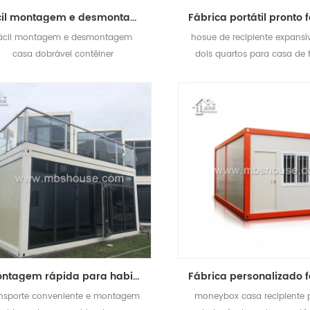
fácil montagem e desmontagem contêiner casa pré-fabricada dobrável contêiner casa
ácil montagem e desmontagem
hosue de recipiente expansí
casa dobrável contêiner
dois quartos para casa de f
hotel
montagem rápida para habitação projeto escritório pré-fabricada plana pacote casa recipiente
ansporte conveniente e montagem
moneybox casa recipiente 