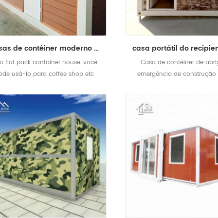
casas de contêiner moderno casa de contêiner plana pacote na África do Sul
xo flat pack container house, você
Casa de contêiner de abr
ode usá-lo para coffee shop etc
emergência de construção 