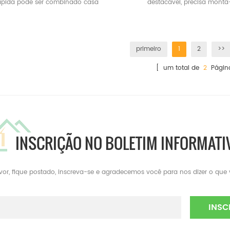
ápida pode ser combinado casa
destacável, precisa montá
container container plana.
peça por peça, seria fáci
transportar.
primeiro
1
2
>>
[ um total de
2
Págin
INSCRIÇÃO NO BOLETIM INFORMATI
avor, fique postado, inscreva-se e agradecemos você para nos dizer o que