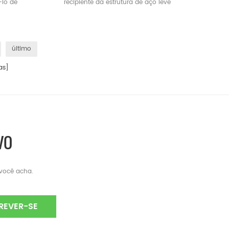
-lo de
recipiente da estrutura de aço leve
l de
para a venda
último
as]
VO
 você acha.