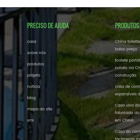
PRECISO DE AJUDA
PRODUTOS
casa
China toilett
baixo preço
sobre nós
toalete portá
produtos
barato na Ch
projeto
construção
notícia
casa de conte
expansíveis 
blog
Casa viva do
mapa do site
fabricada da
xml
em China
Casa do cont
facilmente m