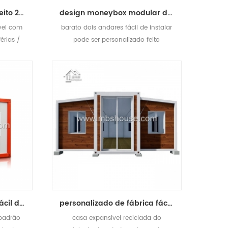
Fábrica portátil pronto feito 2 quarto expansível recipiente casa
design moneybox modular de dois andares prefab casa destacável recipiente de luxo
vel com
barato dois andares fácil de instalar
érias /
pode ser personalizado feito
recipiente destacável casa.
Fábrica personalizado fácil de instalar transporte conveniente casa pré-fabricada recipiente destacável
personalizado de fábrica fácil de instalar casa de contêiner expansível pré-fabricada de luxo
padrão
casa expansível reciclada do