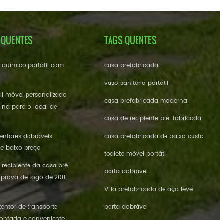
 QUENTES
TAGS QUENTES
e químico portátil com
casa prefabricada
vaso sanitário portátil
til móvel personalizado
casa prefabricada moderna
ina para o local de
casa de recipiente pré-fabricada
ntores dobráveis ​​
casa prefabricada de baixo custo
de baixo preço
toalete móvel portátil
 recipiente da casa pré-
porta dobrável
 prova de fogo de 20ft
Villa prefabricada de aço leve
entor de transporte
porta dobrável
ontada e conveniente