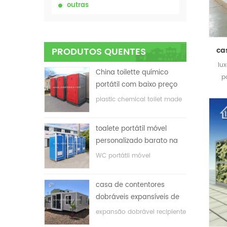
outras
PRODUTOS QUENTES
lu
China toilette químico
p
portátil com baixo preço
plastic chemical toilet made
in China
toalete portátil móvel
personalizado barato na
China para o local de
WC portátil móvel
construção
personalizado para o local
de construção
casa de contentores
dobráveis ​​expansíveis de
baixo preço
expansão dobrável recipiente
casa com baixo preço