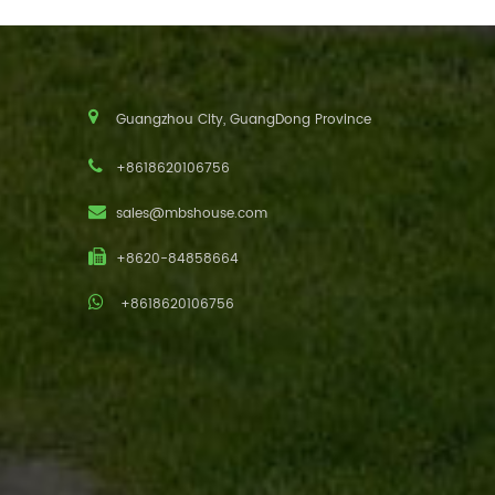
Guangzhou City, GuangDong Province
+8618620106756
sales@mbshouse.com
+8620-84858664
+8618620106756