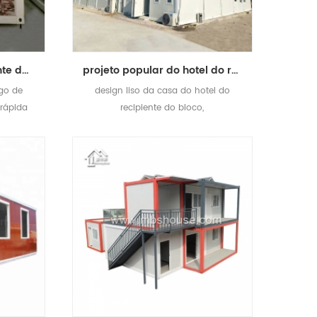
casa portátil do recipiente do bloco liso do abrigo da emergência
projeto popular do hotel do recipiente casa lisa do recipiente do bloco liso
igo de
design liso da casa do hotel do
rápida
recipiente do bloco,