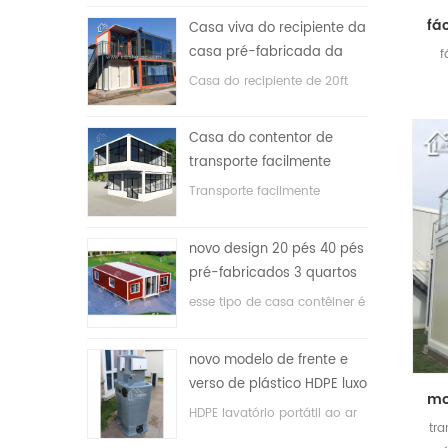
Casa viva do recipiente da
casa pré-fabricada da
f
prova de fogo de 20ft em
Casa do recipiente de 20ft
China
para a casa viva
Casa do contentor de
transporte facilmente
montada e conveniente
Transporte facilmente
contêineres hosue
novo design 20 pés 40 pés
pré-fabricados 3 quartos
minúscula casa recipiente
esse tipo de casa contêiner é
expansível
atualizado, a casa é dividida
em três quartos, um banheiro
novo modelo de frente e
e com sistema elétrico.
verso de plástico HDPE luxo
público banheiro lavatório
HDPE lavatório portátil ao ar
tr
livre para parques, escolas,