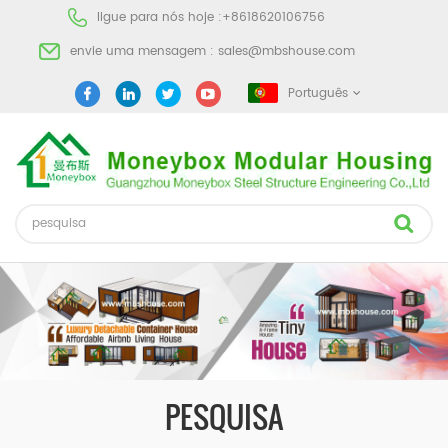
ligue para nós hoje :
+8618620106756
envie uma mensagem :
sales@mbshouse.com
Português
PESQUISA