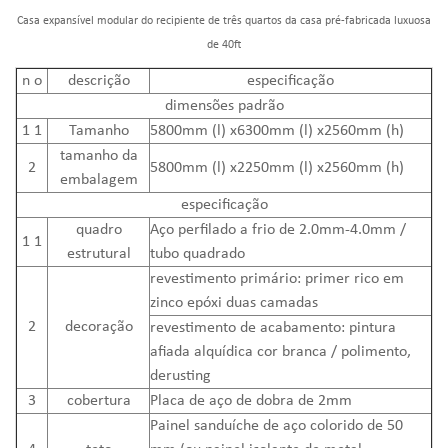
Casa expansível modular do recipiente de três quartos da casa pré-fabricada luxuosa
de 40ft
n
o
descrição
especificação
dimensões padrão
1 1
Tamanho
5800mm (l) x6300mm (l) x2560mm (h)
tamanho da
2
5800mm (l) x2250mm (l) x2560mm (h)
embalagem
especificação
quadro
Aço perfilado a frio de 2.0mm-4.0mm /
1 1
estrutural
tubo quadrado
revestimento primário: primer rico em
zinco epóxi duas camadas
2
decoração
revestimento de acabamento: pintura
afiada alquídica cor branca / polimento,
derusting
3
cobertura
Placa de aço de dobra de 2mm
Painel sanduíche de aço colorido de 50