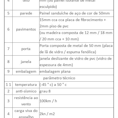
4
teto
mm (ou painel isolante de metal
esculpido)
5
parede
Painel sanduíche de aço de cor de 50mm
15mm cca cca placa de fibrocimento +
2mm piso de pvc
6
pavimentos
(ou madeira composta de 12 mm / 18 mm
/ 20 mm cca + 10 mm)
Porta composta de metal de 50 mm (placa
7
porta
de lã de vidro / espuma fenólica)
janela deslizante de vidro de pvc (vidro de
8
janela
espessura de 4mm)
9
embalagem
embalagem plana
parâmetro técnico
1 1
temperatura
(-45 ° c) a 50 ° c
2
anti-sísmico
grau 8
resistência ao
3
100km / h
vento
carga viva do
4
2kn / m2
assoalho