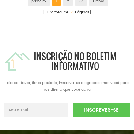
primeiro
1
2
>>
último
[ um total de
2
Páginas]
INSCRIÇÃO NO BOLETIM
INFORMATIVO
Leia por favor, fique postado, inscreva-se e agradecemos você para
nos dizer o que você acha.