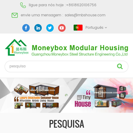
ligue para nós hoje :
+8618620106756
envie uma mensagem :
sales@mbshouse.com
Português
PESQUISA