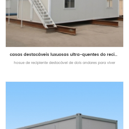
casas destacáveis ​​luxuosas ultra-quentes do recipiente do hosue prefab quente da venda
hosue de recipiente destacável de dois andares para viver