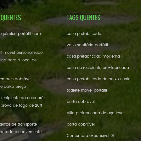
 QUENTES
TAGS QUENTES
e químico portátil com
casa prefabricada
vaso sanitário portátil
til móvel personalizado
casa prefabricada moderna
ina para o local de
casa de recipiente pré-fabricada
ntores dobráveis ​​
casa prefabricada de baixo custo
de baixo preço
toalete móvel portátil
 recipiente da casa pré-
porta dobrável
 prova de fogo de 20ft
Villa prefabricada de aço leve
entor de transporte
porta dobrável
ontada e conveniente
Contentora expansível 01