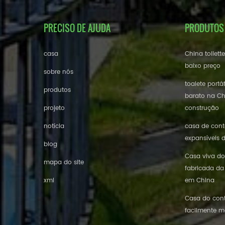
PRECISO DE AJUDA
PRODUTOS
casa
China toilett
baixo preço
sobre nós
toalete portá
produtos
barato na Ch
projeto
construção
notícia
casa de conte
expansíveis 
blog
Casa viva do
mapa do site
fabricada da
xml
em China
Casa do cont
facilmente m