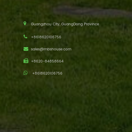
Guangzhou City, GuangDong Province
+8618620106756
sales@mbshouse.com
+8620-84858664
+8618620106756