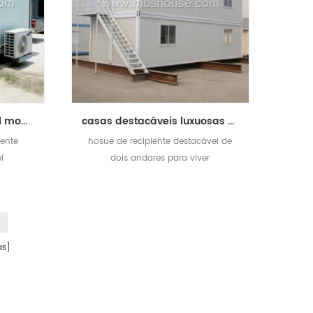
casa econômica portátil modular home pré-fabricada do recipiente destacável
casas destacáveis ​​luxuosas ultra-quentes do recipiente do hosue prefab quente da venda
iente
hosue de recipiente destacável de
l
dois andares para viver
s]