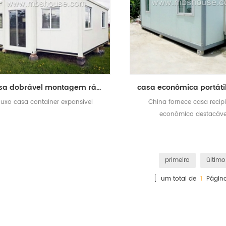
casa dobrável montagem rápida expansível casa recipiente luxo
luxo casa container expansível
China fornece casa recip
econômico destacáve
primeiro
último
[ um total de
1
Página