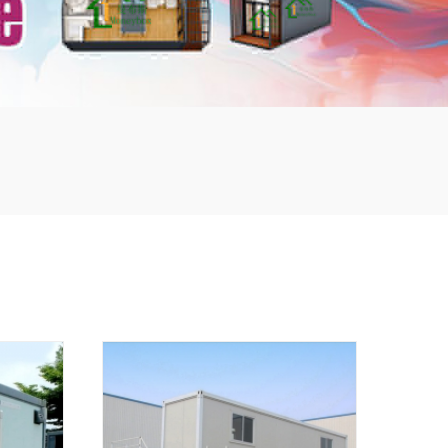
mbshou
se.com