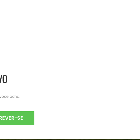
VO
 você acha.