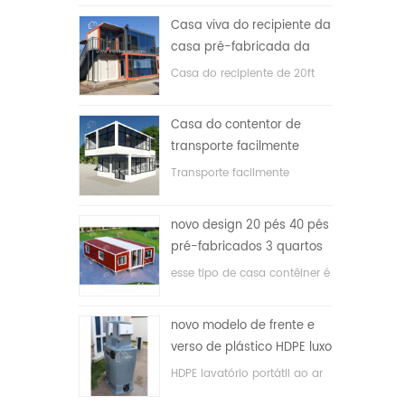
Casa viva do recipiente da
casa pré-fabricada da
prova de fogo de 20ft em
Casa do recipiente de 20ft
China
para a casa viva
Casa do contentor de
transporte facilmente
montada e conveniente
Transporte facilmente
contêineres hosue
novo design 20 pés 40 pés
pré-fabricados 3 quartos
minúscula casa recipiente
esse tipo de casa contêiner é
expansível
atualizado, a casa é dividida
em três quartos, um banheiro
novo modelo de frente e
e com sistema elétrico.
verso de plástico HDPE luxo
público banheiro lavatório
HDPE lavatório portátil ao ar
livre para parques, escolas,