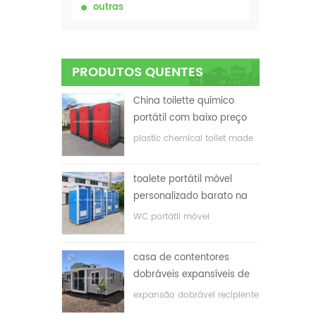
outras
PRODUTOS QUENTES
China toilette químico
portátil com baixo preço
plastic chemical toilet made
in China
toalete portátil móvel
personalizado barato na
China para o local de
WC portátil móvel
construção
personalizado para o local
de construção
casa de contentores
dobráveis ​​expansíveis de
baixo preço
expansão dobrável recipiente
casa com baixo preço