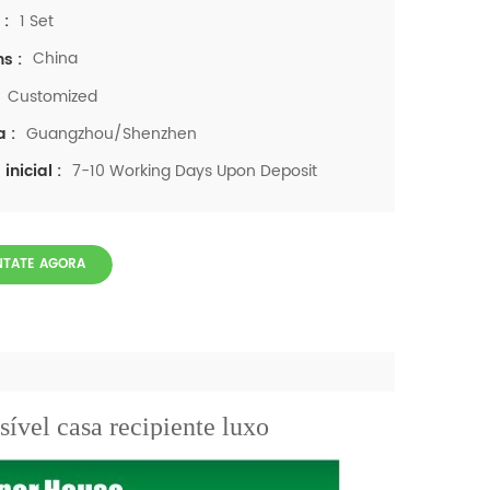
1 Set
 :
China
ns :
Customized
Guangzhou/Shenzhen
a :
7-10 Working Days Upon Deposit
inicial :
TATE AGORA
ível casa recipiente luxo