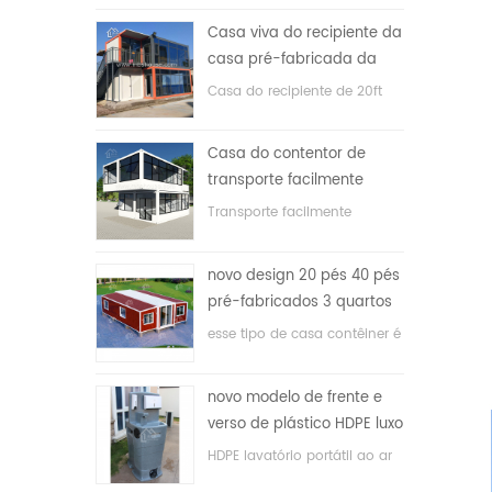
Casa viva do recipiente da
casa pré-fabricada da
prova de fogo de 20ft em
Casa do recipiente de 20ft
China
para a casa viva
Casa do contentor de
transporte facilmente
montada e conveniente
Transporte facilmente
contêineres hosue
novo design 20 pés 40 pés
pré-fabricados 3 quartos
minúscula casa recipiente
esse tipo de casa contêiner é
expansível
atualizado, a casa é dividida
em três quartos, um banheiro
novo modelo de frente e
e com sistema elétrico.
verso de plástico HDPE luxo
público banheiro lavatório
HDPE lavatório portátil ao ar
livre para parques, escolas,