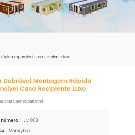
mbshou
se.com
ápida expansível casa recipiente luxo
a Dobrável Montagem Rápida
nsível Casa Recipiente Luxo
a container expansível
EC 003
 número :
Moneybox
ca: