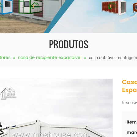
PRODUTOS
tores
casa de recipiente expandível
casa dobrável montagem r
Cas
Expa
luxo
cas
item
mar