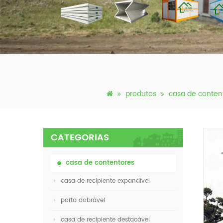
produtos
casa de conten
CATEGORIAS
casa de contentores
casa de recipiente expandível
porta dobrável
casa de recipiente destacável