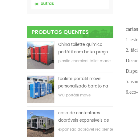
outras
caráte
PRODUTOS QUENTES
1. est
China toilette químico
2. fác
portátil com baixo preço
Decora
plastic chemical toilet made
in China
Dispos
toalete portátil móvel
5.usan
personalizado barato na
6.eco-
China para o local de
WC portátil móvel
construção
personalizado para o local
de construção
casa de contentores
dobráveis ​​expansíveis de
baixo preço
expansão dobrável recipiente
casa com baixo preço