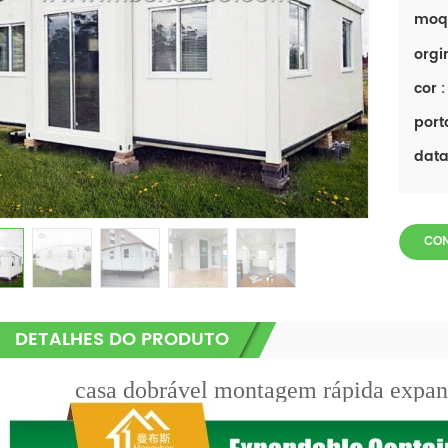
moq
orgi
cor :
port
data 
CON
DETALHES DO PRODUTO
casa dobrável montagem rápida expans