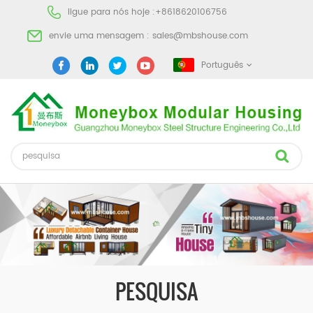
ligue para nós hoje :
+8618620106756
envie uma mensagem :
sales@mbshouse.com
Português
PESQUISA