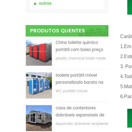
outras
PRODUTOS QUENTES
Carát
China toilette químico
1.Em 
portátil com baixo preço
2.Est
plastic chemical toilet made
in China
3. Po
toalete portátil móvel
4.Tod
personalizado barato na
5.Mat
China para o local de
WC portátil móvel
construção
6.Par
personalizado para o local
de construção
casa de contentores
dobráveis ​​expansíveis de
baixo preço
expansão dobrável recipiente
casa com baixo preço