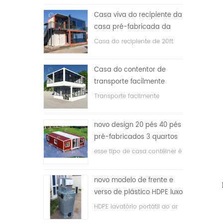
Casa viva do recipiente da
casa pré-fabricada da
prova de fogo de 20ft em
Casa do recipiente de 20ft
China
para a casa viva
Casa do contentor de
transporte facilmente
montada e conveniente
Transporte facilmente
contêineres hosue
novo design 20 pés 40 pés
pré-fabricados 3 quartos
minúscula casa recipiente
esse tipo de casa contêiner é
expansível
atualizado, a casa é dividida
em três quartos, um banheiro
novo modelo de frente e
e com sistema elétrico.
verso de plástico HDPE luxo
público banheiro lavatório
HDPE lavatório portátil ao ar
livre para parques, escolas,