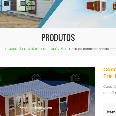
PRODUTOS
es
casa de recipiente destacável
Casa de contêiner portátil t
Casa
Pré-
Casa de
econôm
item