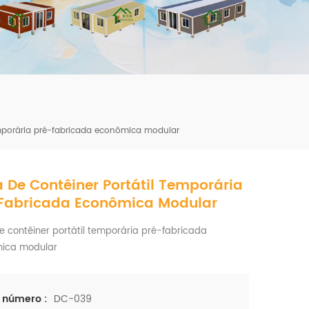
mbshou
se.com
emporária pré-fabricada econômica modular
 De Contêiner Portátil Temporária
Fabricada Econômica Modular
 contêiner portátil temporária pré-fabricada
ica modular
DC-039
 número :