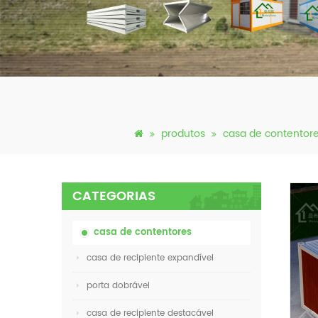
produtos
casa de contentor
CATEGORIAS
casa de contentores
casa de recipiente expandível
porta dobrável
casa de recipiente destacável