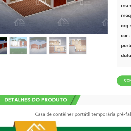
mar
moq
orgi
cor :
port
data 
CON
DETALHES DO PRODUTO
Casa de contêiner portátil temporária pré-