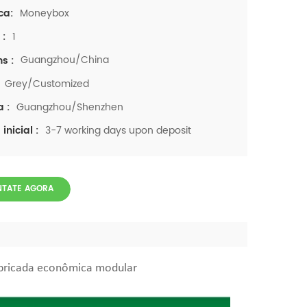
Moneybox
ca:
1
 :
Guangzhou/China
ns :
Grey/Customized
Guangzhou/Shenzhen
a :
3-7 working days upon deposit
inicial :
TATE AGORA
fabricada econômica modular