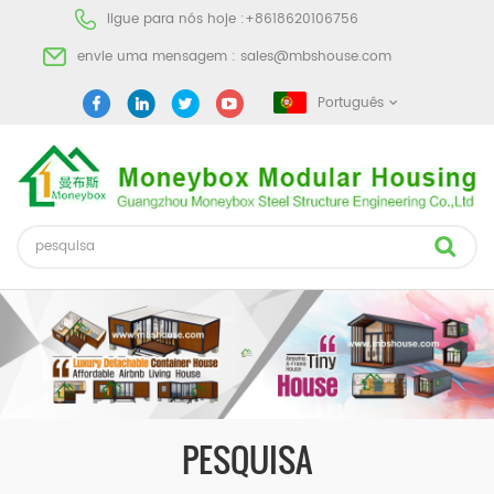
ligue para nós hoje :
+8618620106756
envie uma mensagem :
sales@mbshouse.com
Português
PESQUISA