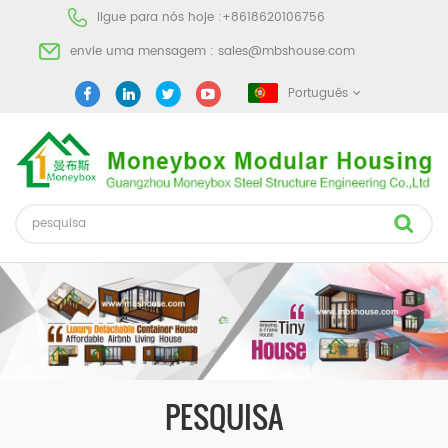
ligue para nós hoje :
+8618620106756
envie uma mensagem :
sales@mbshouse.com
Português
PESQUISA