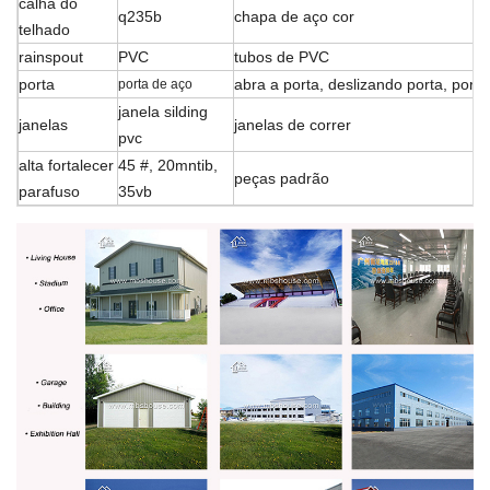
calha do
q235b
chapa de aço cor
telhado
rainspout
PVC
tubos de PVC
porta
abra a porta, deslizando
porta, porta
porta de aço
janela silding
janelas
janelas de correr
pvc
alta fortalecer
45 #, 20mntib,
peças padrão
parafuso
35vb