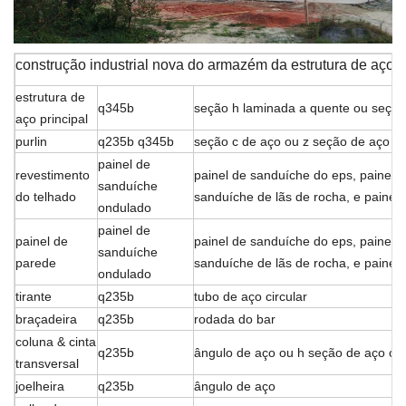
construção industrial nova do armazém da estrutura de aço c
estrutura de
q345b
seção h laminada a quente ou seção
aço principal
purlin
q235b q345b
seção c de aço ou z seção de aço
painel de
revestimento
painel de sanduíche do eps, painel d
sanduíche
do telhado
sanduíche de lãs de rocha, e painel
ondulado
painel de
painel de
painel de sanduíche do eps, painel d
sanduíche
parede
sanduíche de lãs de rocha, e painel
ondulado
tirante
q235b
tubo de aço circular
braçadeira
q235b
rodada do bar
coluna & cinta
q235b
ângulo de aço ou h seção de aço ou
transversal
joelheira
q235b
ângulo de aço