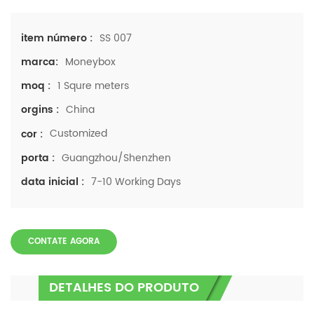
SS 007
item número :
Moneybox
marca:
1 Squre meters
moq :
China
orgins :
Customized
cor :
Guangzhou/Shenzhen
porta :
7-10 Working Days
data inicial :
CONTATE AGORA
DETALHES DO PRODUTO