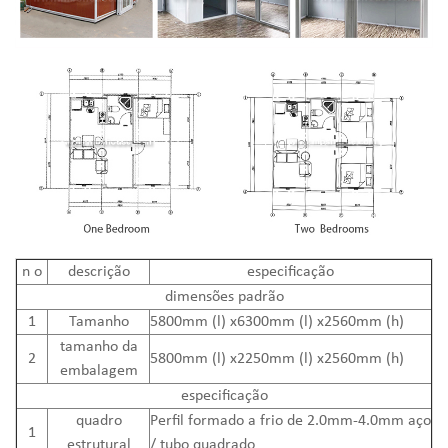
n
o
descrição
especificação
dimensões padrão
1
Tamanho
5800mm (l) x6300mm (l) x2560mm (h)
tamanho da
2
5800mm (l) x2250mm (l) x2560mm (h)
embalagem
especificação
quadro
Perfil formado a frio de 2.0mm-4.0mm aço
1
estrutural
/ tubo quadrado