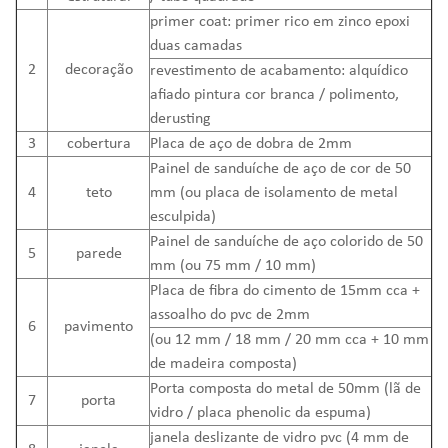
primer coat: primer rico em zinco epoxi
duas camadas
2
decoração
revestimento de acabamento: alquídico
afiado pintura cor branca / polimento,
derusting
3
cobertura
Placa de aço de dobra de 2mm
Painel de sanduíche de aço de cor de 50
4
teto
mm (ou placa de isolamento de metal
esculpida)
Painel de sanduíche de aço colorido de 50
5
parede
mm (ou 75 mm / 10 mm)
Placa de fibra do cimento de 15mm cca +
assoalho do pvc de 2mm
6
pavimento
(ou 12 mm / 18 mm / 20 mm cca + 10 mm
de madeira composta)
Porta composta do metal de 50mm (lã de
7
porta
vidro / placa phenolic da espuma)
janela deslizante de vidro pvc (4 mm de