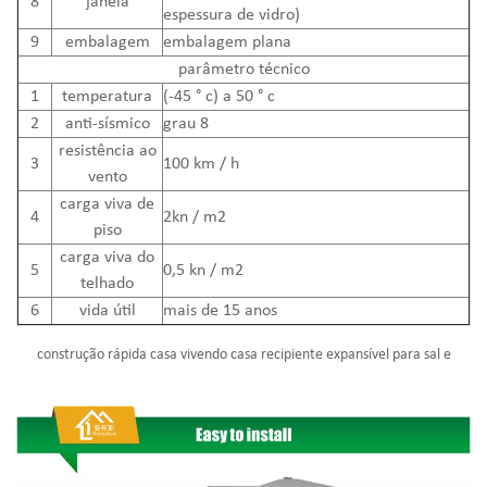
8
janela
espessura de vidro)
9
embalagem
embalagem plana
parâmetro técnico
1
temperatura
(-45 ° c) a 50 ° c
2
anti-sísmico
grau 8
resistência ao
3
100 km / h
vento
carga viva de
4
2kn / m2
piso
carga viva do
5
0,5 kn / m2
telhado
6
vida útil
mais de 15 anos
construção rápida casa vivendo casa recipiente expansível para sal
e