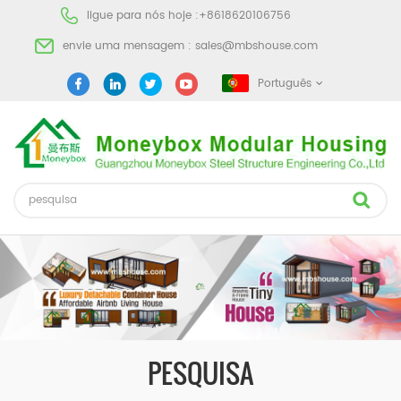
ligue para nós hoje :
+8618620106756
envie uma mensagem :
sales@mbshouse.com
Português
PESQUISA