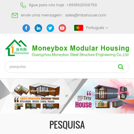
ligue para nós hoje :
+8618620106756
envie uma mensagem :
sales@mbshouse.com
Português
PESQUISA