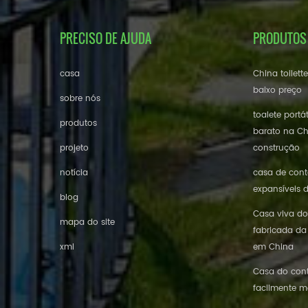
PRECISO DE AJUDA
PRODUTOS
casa
China toilett
baixo preço
sobre nós
toalete portá
produtos
barato na Ch
projeto
construção
notícia
casa de conte
expansíveis 
blog
Casa viva do
mapa do site
fabricada da
xml
em China
Casa do cont
facilmente m