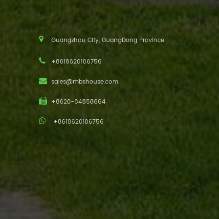
Guangzhou City, GuangDong Province
+8618620106756
sales@mbshouse.com
+8620-84858664
+8618620106756