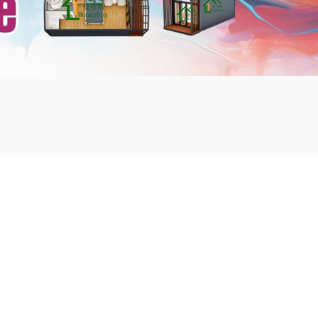
mbshou
se.com