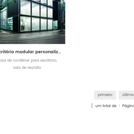
escritório modular personalizado do local de recipiente do transporte da casa pré-fabricada de 20ft
asa de contêiner para escritório,
sala de reunião
primeiro
último
[ um total de
1
Página