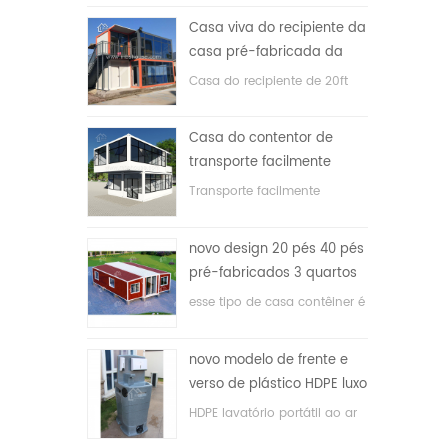
Casa viva do recipiente da
casa pré-fabricada da
prova de fogo de 20ft em
Casa do recipiente de 20ft
China
para a casa viva
Casa do contentor de
transporte facilmente
montada e conveniente
Transporte facilmente
contêineres hosue
novo design 20 pés 40 pés
pré-fabricados 3 quartos
minúscula casa recipiente
esse tipo de casa contêiner é
expansível
atualizado, a casa é dividida
em três quartos, um banheiro
novo modelo de frente e
e com sistema elétrico.
verso de plástico HDPE luxo
público banheiro lavatório
HDPE lavatório portátil ao ar
livre para parques, escolas,