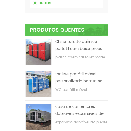
outras
PRODUTOS QUENTES
China toilette químico
portátil com baixo preço
plastic chemical toilet made
in China
toalete portátil móvel
personalizado barato na
China para o local de
WC portátil móvel
construção
personalizado para o local
de construção
casa de contentores
dobráveis ​​expansíveis de
baixo preço
expansão dobrável recipiente
casa com baixo preço