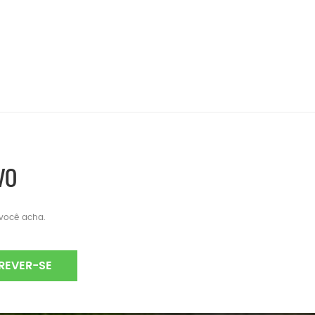
VO
 você acha.