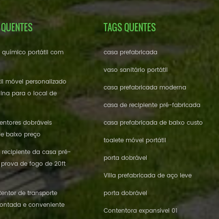
 QUENTES
TAGS QUENTES
e químico portátil com
casa prefabricada
vaso sanitário portátil
til móvel personalizado
casa prefabricada moderna
ina para o local de
casa de recipiente pré-fabricada
ntores dobráveis ​​
casa prefabricada de baixo custo
de baixo preço
toalete móvel portátil
 recipiente da casa pré-
porta dobrável
 prova de fogo de 20ft
Villa prefabricada de aço leve
entor de transporte
porta dobrável
ontada e conveniente
Contentora expansível 01