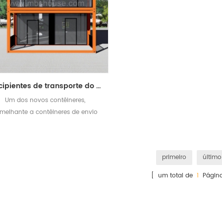
Recipientes de transporte do alojamento do recipiente do bloco liso para venda
Um dos novos contêineres,
melhante a contêineres de envio
primeiro
último
[ um total de
1
Página