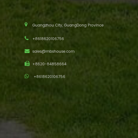
Guangzhou City, GuangDong Province
+8618620106756
sales@mbshouse.com
+8620-84858664
+8618620106756