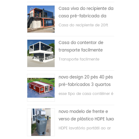
Casa viva do recipiente da
casa pré-fabricada da
prova de fogo de 20ft em
Casa do recipiente de 20ft
China
para a casa viva
Casa do contentor de
transporte facilmente
montada e conveniente
Transporte facilmente
contêineres hosue
novo design 20 pés 40 pés
pré-fabricados 3 quartos
minúscula casa recipiente
esse tipo de casa contêiner é
expansível
atualizado, a casa é dividida
em três quartos, um banheiro
novo modelo de frente e
e com sistema elétrico.
verso de plástico HDPE luxo
público banheiro lavatório
HDPE lavatório portátil ao ar
livre para parques, escolas,