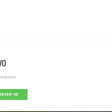
VO
 você acha.