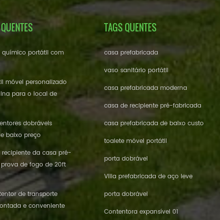
 QUENTES
TAGS QUENTES
e químico portátil com
casa prefabricada
vaso sanitário portátil
til móvel personalizado
casa prefabricada moderna
ina para o local de
casa de recipiente pré-fabricada
ntores dobráveis ​​
casa prefabricada de baixo custo
de baixo preço
toalete móvel portátil
 recipiente da casa pré-
porta dobrável
 prova de fogo de 20ft
Villa prefabricada de aço leve
entor de transporte
porta dobrável
ontada e conveniente
Contentora expansível 01