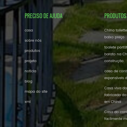
PRECISO DE AJUDA
PRODUTOS
casa
China toilett
baixo preço
sobre nós
toalete portá
produtos
barato na Ch
projeto
construção
notícia
casa de conte
expansíveis 
blog
Casa viva do
mapa do site
fabricada da
xml
em China
Casa do cont
facilmente m