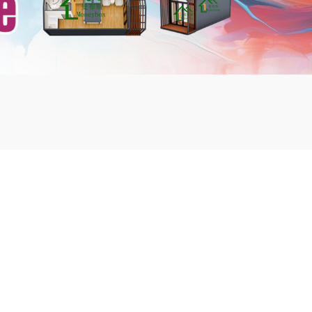
mbshou
se.com