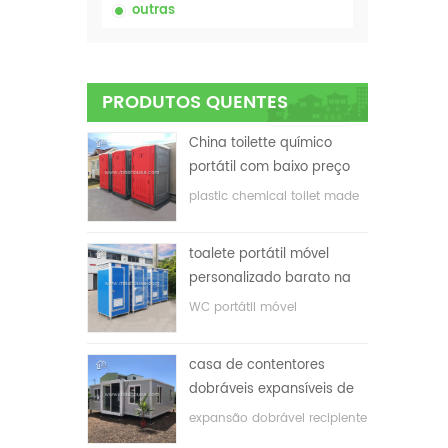
outras
PRODUTOS QUENTES
China toilette químico
portátil com baixo preço
plastic chemical toilet made
in China
toalete portátil móvel
personalizado barato na
China para o local de
WC portátil móvel
construção
personalizado para o local
de construção
casa de contentores
dobráveis ​​expansíveis de
baixo preço
expansão dobrável recipiente
casa com baixo preço