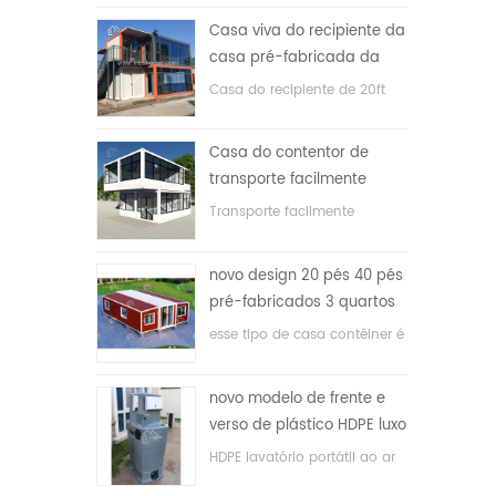
Casa viva do recipiente da
casa pré-fabricada da
prova de fogo de 20ft em
Casa do recipiente de 20ft
China
para a casa viva
Casa do contentor de
transporte facilmente
montada e conveniente
Transporte facilmente
contêineres hosue
novo design 20 pés 40 pés
pré-fabricados 3 quartos
minúscula casa recipiente
esse tipo de casa contêiner é
expansível
atualizado, a casa é dividida
em três quartos, um banheiro
novo modelo de frente e
e com sistema elétrico.
verso de plástico HDPE luxo
público banheiro lavatório
HDPE lavatório portátil ao ar
livre para parques, escolas,