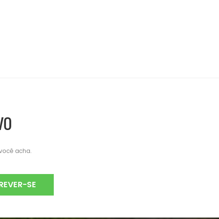
VO
 você acha.