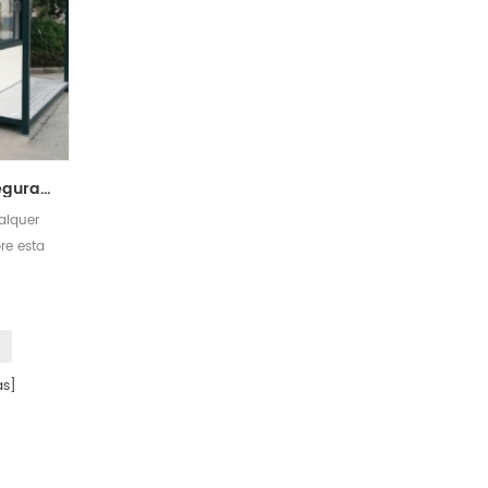
Casa de quiosque de segurança pré-fabricada modular de alta qualidade personalizada
alquer
bre esta
emos
ara você
s]