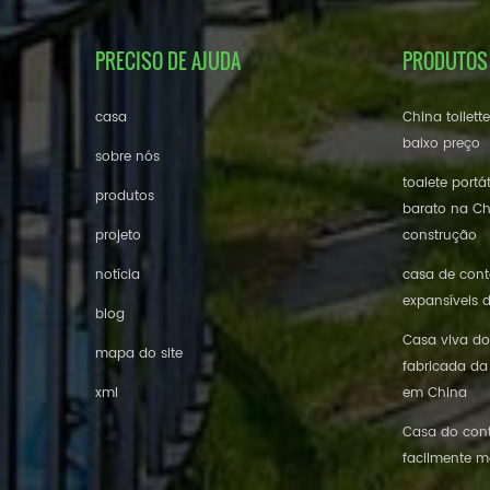
PRECISO DE AJUDA
PRODUTOS
casa
China toilett
baixo preço
sobre nós
toalete portá
produtos
barato na Ch
projeto
construção
notícia
casa de conte
expansíveis 
blog
Casa viva do
mapa do site
fabricada da
xml
em China
Casa do cont
facilmente m