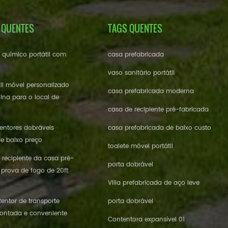
 QUENTES
TAGS QUENTES
e químico portátil com
casa prefabricada
vaso sanitário portátil
til móvel personalizado
casa prefabricada moderna
ina para o local de
casa de recipiente pré-fabricada
ntores dobráveis ​​
casa prefabricada de baixo custo
de baixo preço
toalete móvel portátil
 recipiente da casa pré-
porta dobrável
 prova de fogo de 20ft
Villa prefabricada de aço leve
entor de transporte
porta dobrável
ontada e conveniente
Contentora expansível 01