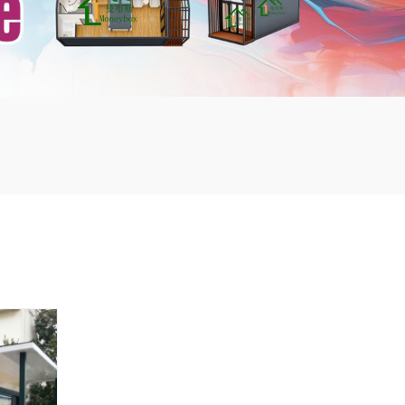
mbshou
se.com