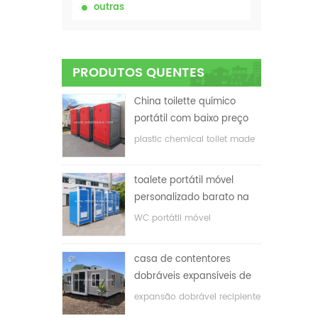
outras
PRODUTOS QUENTES
China toilette químico
portátil com baixo preço
plastic chemical toilet made
in China
toalete portátil móvel
personalizado barato na
China para o local de
WC portátil móvel
construção
personalizado para o local
de construção
casa de contentores
dobráveis ​​expansíveis de
baixo preço
expansão dobrável recipiente
casa com baixo preço