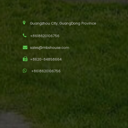
Guangzhou City, GuangDong Province
+8618620106756
sales@mbshouse.com
+8620-84858664
+8618620106756