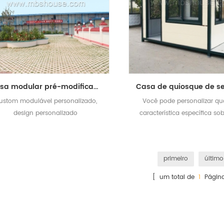
Casa modular pré-modificada moderna e moderna projetada
ustom modulável personalizado,
Você pode personalizar qu
design personalizado
característica específica so
casa de quiosque e pod
fornecer o melhor serviço p
primeiro
último
[ um total de
1
Página