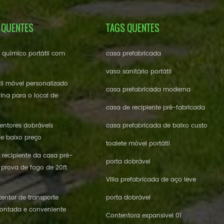
 QUENTES
TAGS QUENTES
e químico portátil com
casa prefabricada
vaso sanitário portátil
til móvel personalizado
casa prefabricada moderna
ina para o local de
casa de recipiente pré-fabricada
ntores dobráveis ​​
casa prefabricada de baixo custo
de baixo preço
toalete móvel portátil
 recipiente da casa pré-
porta dobrável
 prova de fogo de 20ft
Villa prefabricada de aço leve
entor de transporte
porta dobrável
ontada e conveniente
Contentora expansível 01