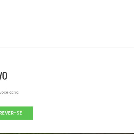
VO
 você acha.