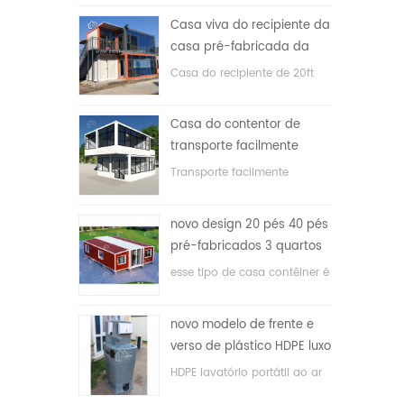
Casa viva do recipiente da
casa pré-fabricada da
prova de fogo de 20ft em
Casa do recipiente de 20ft
China
para a casa viva
Casa do contentor de
transporte facilmente
montada e conveniente
Transporte facilmente
contêineres hosue
novo design 20 pés 40 pés
pré-fabricados 3 quartos
minúscula casa recipiente
esse tipo de casa contêiner é
expansível
atualizado, a casa é dividida
em três quartos, um banheiro
novo modelo de frente e
e com sistema elétrico.
verso de plástico HDPE luxo
público banheiro lavatório
HDPE lavatório portátil ao ar
livre para parques, escolas,