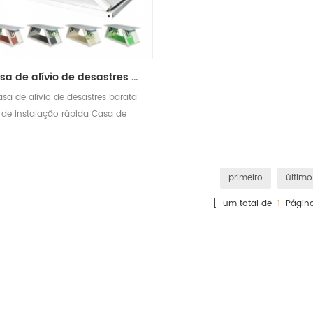
Casa de alívio de desastres barata de instalação rápida Casa pré-fabricada de emergência Casa de contêiner dobrável portátil
sa de alívio de desastres barata
de instalação rápida Casa de
ergência pré-fabricada Casa de
contêiner dobrável portátil
primeiro
último
[ um total de
1
Página