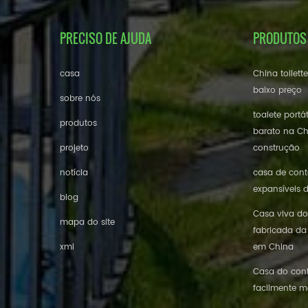
PRECISO DE AJUDA
PRODUTOS
casa
China toilett
baixo preço
sobre nós
toalete portá
produtos
barato na Ch
projeto
construção
notícia
casa de conte
expansíveis 
blog
Casa viva do
mapa do site
fabricada da
xml
em China
Casa do cont
facilmente m