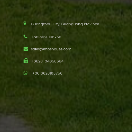
Guangzhou City, GuangDong Province
+8618620106756
sales@mbshouse.com
+8620-84858664
+8618620106756