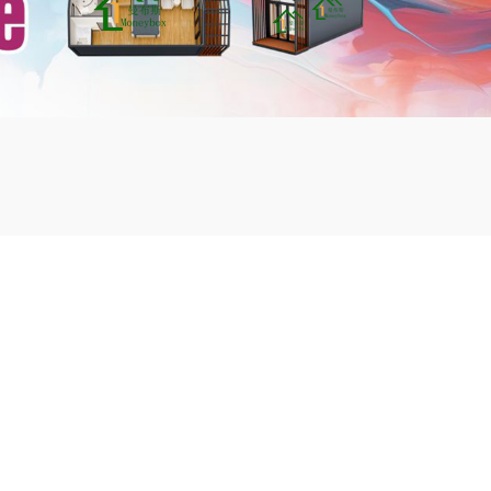
mbshou
se.com