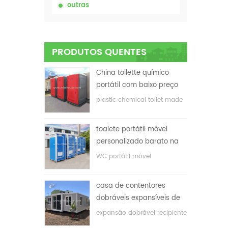
outras
PRODUTOS QUENTES
China toilette químico
portátil com baixo preço
plastic chemical toilet made
in China
toalete portátil móvel
personalizado barato na
China para o local de
WC portátil móvel
construção
personalizado para o local
de construção
casa de contentores
dobráveis ​​expansíveis de
baixo preço
expansão dobrável recipiente
casa com baixo preço