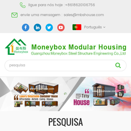
ligue para nós hoje :
+8618620106756
envie uma mensagem :
sales@mbshouse.com
Português
PESQUISA