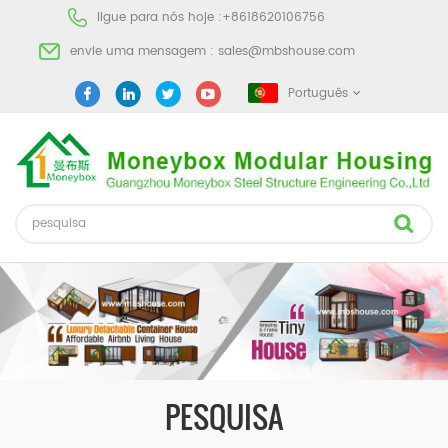
ligue para nós hoje :
+8618620106756
envie uma mensagem :
sales@mbshouse.com
Português
PESQUISA