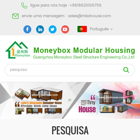
ligue para nós hoje :
+8618620106756
envie uma mensagem :
sales@mbshouse.com
Português
PESQUISA