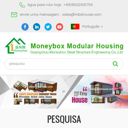
ligue para nós hoje :
+8618620106756
envie uma mensagem :
sales@mbshouse.com
Português
PESQUISA