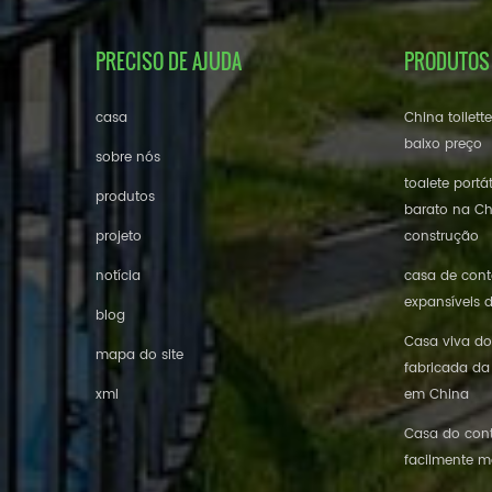
PRECISO DE AJUDA
PRODUTOS
casa
China toilett
baixo preço
sobre nós
toalete portá
produtos
barato na Ch
projeto
construção
notícia
casa de conte
expansíveis 
blog
Casa viva do
mapa do site
fabricada da
xml
em China
Casa do cont
facilmente m