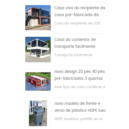
Casa viva do recipiente da
casa pré-fabricada da
prova de fogo de 20ft em
Casa do recipiente de 20ft
China
para a casa viva
Casa do contentor de
transporte facilmente
montada e conveniente
Transporte facilmente
contêineres hosue
novo design 20 pés 40 pés
pré-fabricados 3 quartos
minúscula casa recipiente
esse tipo de casa contêiner é
expansível
atualizado, a casa é dividida
em três quartos, um banheiro
novo modelo de frente e
e com sistema elétrico.
verso de plástico HDPE luxo
público banheiro lavatório
HDPE lavatório portátil ao ar
livre para parques, escolas,