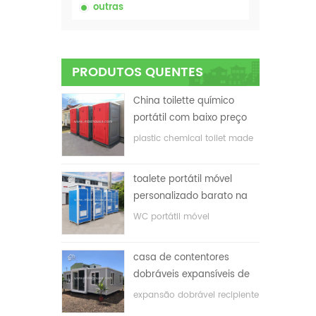
outras
PRODUTOS QUENTES
China toilette químico
portátil com baixo preço
plastic chemical toilet made
in China
toalete portátil móvel
personalizado barato na
China para o local de
WC portátil móvel
construção
personalizado para o local
de construção
casa de contentores
dobráveis ​​expansíveis de
baixo preço
expansão dobrável recipiente
casa com baixo preço