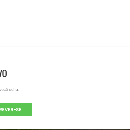
VO
 você acha.