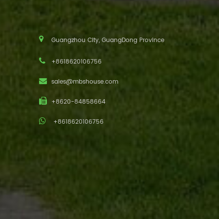
Guangzhou City, GuangDong Province
+8618620106756
sales@mbshouse.com
+8620-84858664
+8618620106756