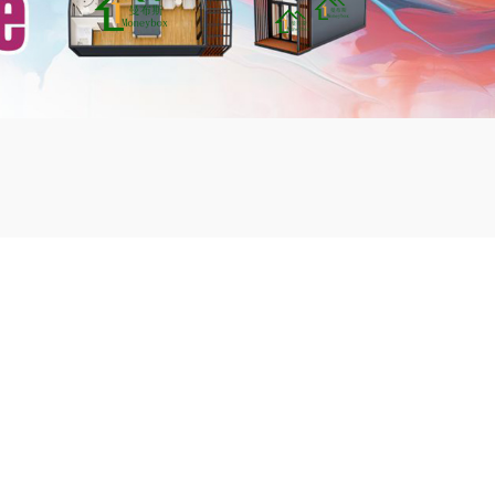
mbshou
se.com