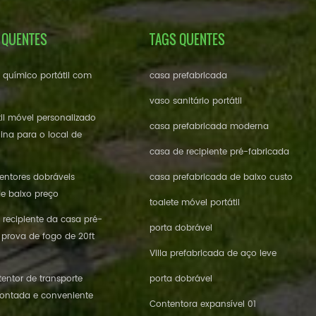
 QUENTES
TAGS QUENTES
e químico portátil com
casa prefabricada
vaso sanitário portátil
til móvel personalizado
casa prefabricada moderna
ina para o local de
casa de recipiente pré-fabricada
ntores dobráveis ​​
casa prefabricada de baixo custo
de baixo preço
toalete móvel portátil
 recipiente da casa pré-
porta dobrável
 prova de fogo de 20ft
Villa prefabricada de aço leve
entor de transporte
porta dobrável
ontada e conveniente
Contentora expansível 01