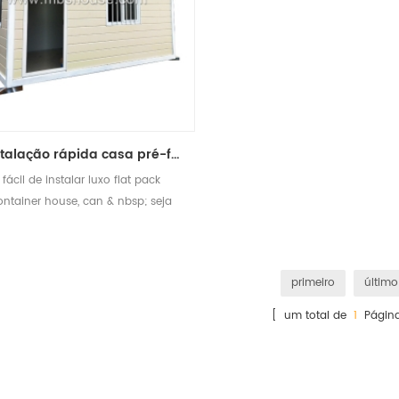
instalação rápida casa pré-fabricada de luxo pacote plana
fácil de instalar luxo flat pack
ontainer house, can & nbsp; seja
mbinado, torne o espaço maior.
primeiro
último
[ um total de
1
Página