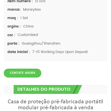
G 006
item número :
Moneybox
marca:
1 Set
moq :
China
orgins :
Customized
cor :
Guangzhou/Shenzhen
porta :
7-10 Working Days Upon Deposit
data inicial :
CONTATE AGORA
DETALHES DO PRODUTO
Casa de proteção pré-fabricada portátil
modular pré-fabricada à venda