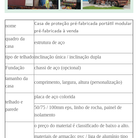
Casa de proteção pré-fabricada portátil modular
nome
pré-fabricada à venda
quadro da
estrutura de aço
casa
tipo de telhado
inclinação única / inclinação dupla
Fundação
chassi de aço (opcional)
tamanho da
comprimento, largura, altura (personalização)
casa
placa de aço colorida
telhado e
50/75 / 100mm eps, linho de rocha, painel de
parede
isolamento
o preço do material é classificado de baixo a alto.
materiais de armação: pvc / liga de alumínio tipo