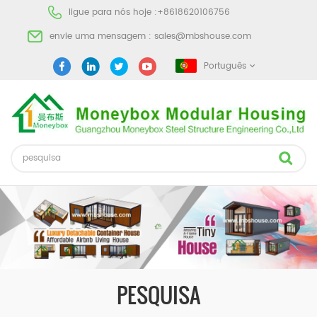
ligue para nós hoje :
+8618620106756
envie uma mensagem :
sales@mbshouse.com
Português
PESQUISA