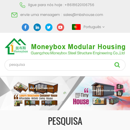
ligue para nós hoje :
+8618620106756
envie uma mensagem :
sales@mbshouse.com
Português
PESQUISA