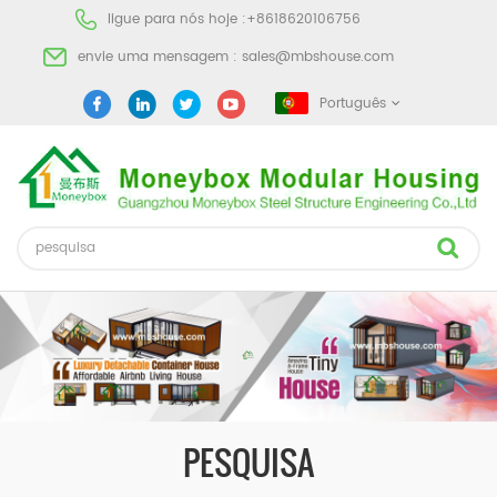
ligue para nós hoje :
+8618620106756
envie uma mensagem :
sales@mbshouse.com
Português
PESQUISA