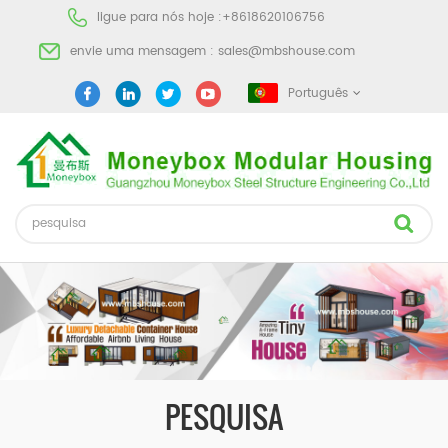
ligue para nós hoje :
+8618620106756
envie uma mensagem :
sales@mbshouse.com
Português
PESQUISA