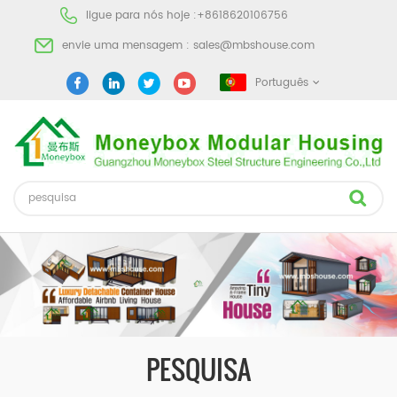
ligue para nós hoje :
+8618620106756
envie uma mensagem :
sales@mbshouse.com
Português
PESQUISA