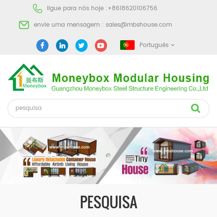
ligue para nós hoje :
+8618620106756
envie uma mensagem :
sales@mbshouse.com
Português
PESQUISA