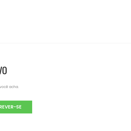
VO
 você acha.