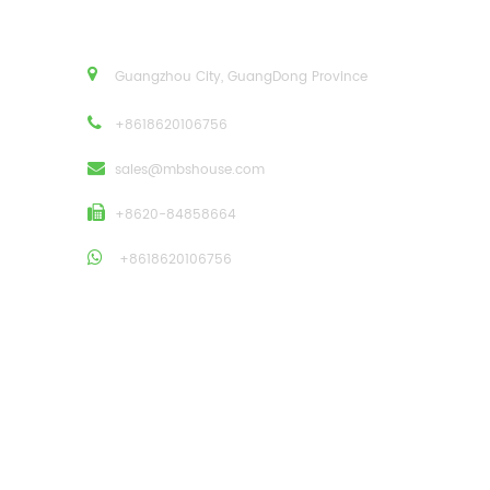
Guangzhou City, GuangDong Province
+8618620106756
sales@mbshouse.com
+8620-84858664
+8618620106756