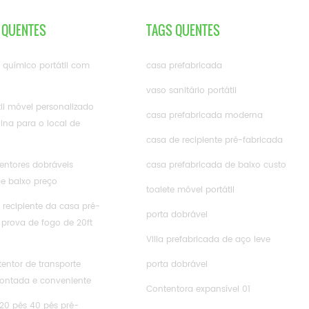
 QUENTES
TAGS QUENTES
e químico portátil com
casa prefabricada
vaso sanitário portátil
til móvel personalizado
casa prefabricada moderna
ina para o local de
casa de recipiente pré-fabricada
ntores dobráveis ​​
casa prefabricada de baixo custo
de baixo preço
toalete móvel portátil
 recipiente da casa pré-
porta dobrável
 prova de fogo de 20ft
Villa prefabricada de aço leve
entor de transporte
porta dobrável
ontada e conveniente
Contentora expansível 01
20 pés 40 pés pré-