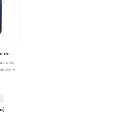
sanita de baixo consumo de água para banho duplo
tem dois
 de água
s]