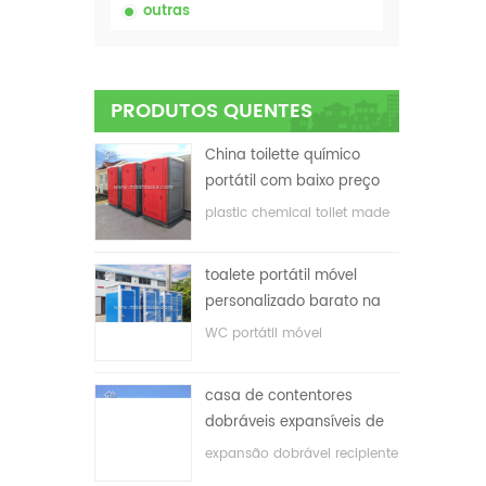
outras
PRODUTOS QUENTES
China toilette químico
portátil com baixo preço
plastic chemical toilet made
in China
toalete portátil móvel
personalizado barato na
China para o local de
WC portátil móvel
construção
personalizado para o local
de construção
casa de contentores
dobráveis ​​expansíveis de
baixo preço
expansão dobrável recipiente
casa com baixo preço