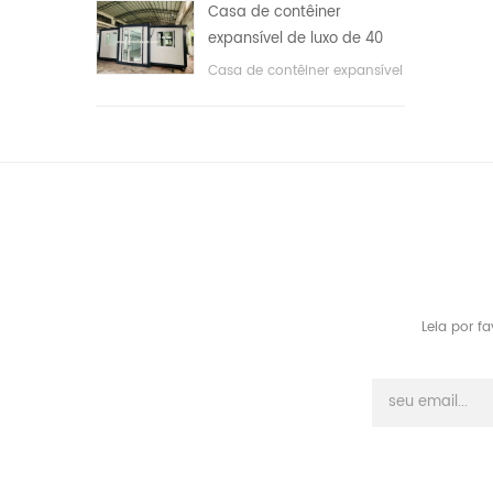
Casa de contêiner
expansível de luxo de 40
pés com três quartos
Casa de contêiner expansível
de luxo de 40 pés com três
quartos
Leia por f