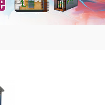
mbshou
se.com