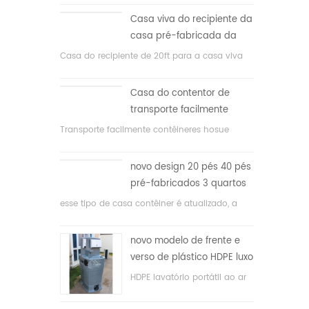
Casa viva do recipiente da
casa pré-fabricada da
prova de fogo de 20ft em
Casa do recipiente de 20ft para a casa viva
China
Casa do contentor de
transporte facilmente
montada e conveniente
Transporte facilmente contêineres hosue
novo design 20 pés 40 pés
pré-fabricados 3 quartos
minúscula casa recipiente
esse tipo de casa contêiner é atualizado, a
expansível
casa é dividida em três quartos, um banheiro
e com sistema elétrico.
novo modelo de frente e
verso de plástico HDPE luxo
público banheiro lavatório
HDPE lavatório portátil ao ar
livre para parques, escolas,
área pública, etc. & nbsp;