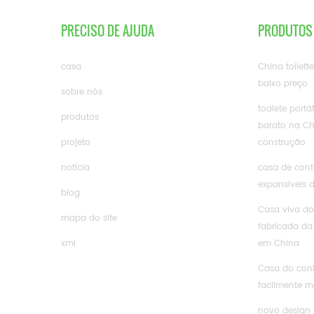
PRECISO DE AJUDA
PRODUTOS
casa
China toilett
baixo preço
sobre nós
toalete portá
produtos
barato na Ch
projeto
construção
notícia
casa de conte
expansíveis 
blog
Casa viva do
mapa do site
fabricada da
xml
em China
Casa do cont
facilmente m
novo design 