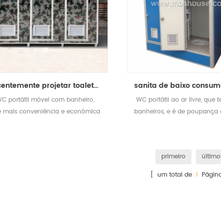
recentemente projetar toalete portátil móvel ao ar livre com banheiro
C portátil móvel com banheiro,
WC portátil ao ar livre, que 
 mais conveniência e econômica
banheiros, e é de poupança
primeiro
último
[ um total de
1
Página