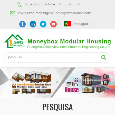
ligue para nós hoje :
+8618620106756
envie uma mensagem :
sales@mbshouse.com
Português
PESQUISA