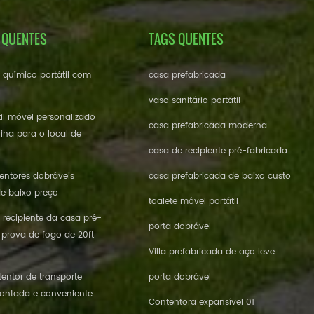
 QUENTES
TAGS QUENTES
e químico portátil com
casa prefabricada
vaso sanitário portátil
til móvel personalizado
casa prefabricada moderna
ina para o local de
casa de recipiente pré-fabricada
ntores dobráveis ​​
casa prefabricada de baixo custo
de baixo preço
toalete móvel portátil
 recipiente da casa pré-
porta dobrável
 prova de fogo de 20ft
Villa prefabricada de aço leve
entor de transporte
porta dobrável
ontada e conveniente
Contentora expansível 01