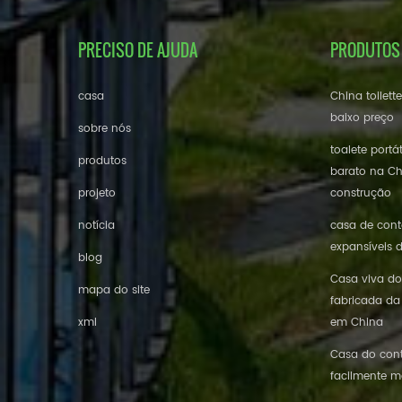
PRECISO DE AJUDA
PRODUTOS
casa
China toilett
baixo preço
sobre nós
toalete portá
produtos
barato na Ch
projeto
construção
notícia
casa de conte
expansíveis 
blog
Casa viva do
mapa do site
fabricada da
xml
em China
Casa do cont
facilmente m