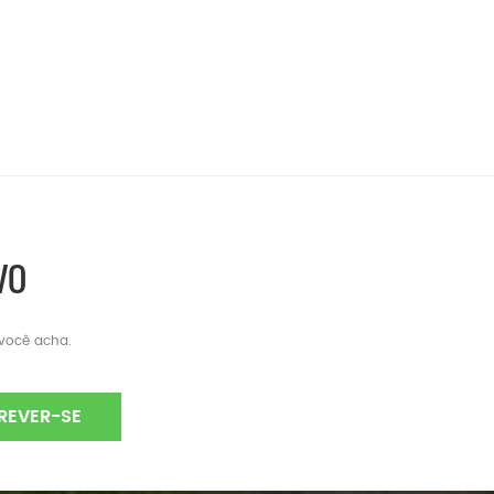
VO
 você acha.