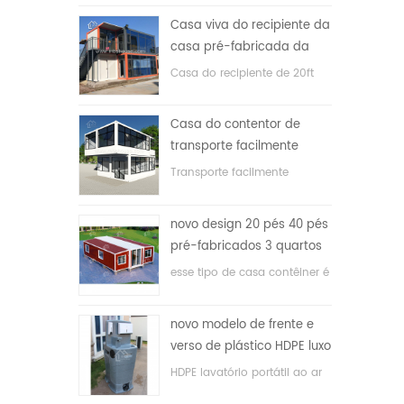
Casa viva do recipiente da
casa pré-fabricada da
prova de fogo de 20ft em
Casa do recipiente de 20ft
China
para a casa viva
Casa do contentor de
transporte facilmente
montada e conveniente
Transporte facilmente
contêineres hosue
novo design 20 pés 40 pés
pré-fabricados 3 quartos
minúscula casa recipiente
esse tipo de casa contêiner é
expansível
atualizado, a casa é dividida
em três quartos, um banheiro
novo modelo de frente e
e com sistema elétrico.
verso de plástico HDPE luxo
público banheiro lavatório
HDPE lavatório portátil ao ar
livre para parques, escolas,