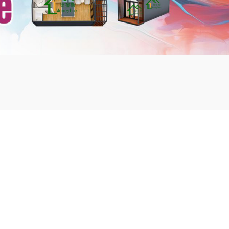
mbshou
se.com