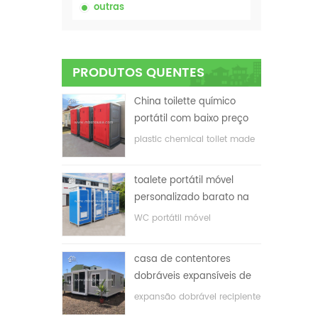
outras
PRODUTOS QUENTES
China toilette químico
portátil com baixo preço
plastic chemical toilet made
in China
toalete portátil móvel
personalizado barato na
China para o local de
WC portátil móvel
construção
personalizado para o local
de construção
casa de contentores
dobráveis ​​expansíveis de
baixo preço
expansão dobrável recipiente
casa com baixo preço