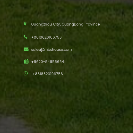
Guangzhou City, GuangDong Province
+8618620106756
sales@mbshouse.com
+8620-84858664
+8618620106756