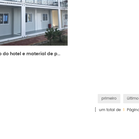
uso do hotel e material de painel de sanduíche pré-fabricada casa recipiente
primeiro
último
[ um total de
1
Página