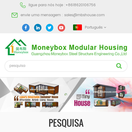
ligue para nós hoje :
+8618620106756
envie uma mensagem :
sales@mbshouse.com
Português
PESQUISA