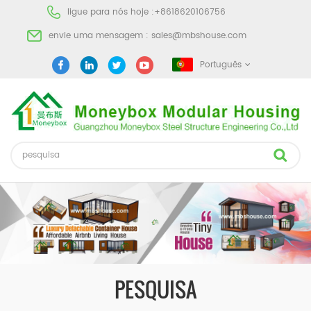
ligue para nós hoje :
+8618620106756
envie uma mensagem :
sales@mbshouse.com
Português
PESQUISA