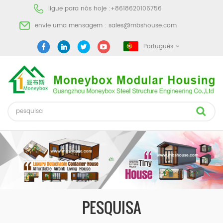
ligue para nós hoje :
+8618620106756
envie uma mensagem :
sales@mbshouse.com
Português
PESQUISA