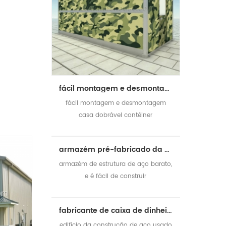
fácil montagem e desmontagem contêiner casa pré-fabricada dobrável contêiner casa
fácil montagem e desmontagem
casa dobrável contêiner
armazém pré-fabricado da construção de aço da construção rápida de baixo custo
armazém de estrutura de aço barato,
e é fácil de construir
fabricante de caixa de dinheiro pré-fabricada construção de estrutura de aço casa de fábrica
edifício da construção de aço usado