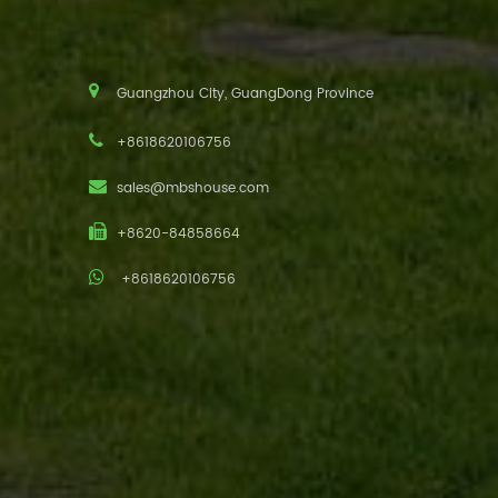
Guangzhou City, GuangDong Province
+8618620106756
sales@mbshouse.com
+8620-84858664
+8618620106756