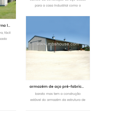
para a casa industrial como o
armazém, o facory etc.
carcaça modular moderna luxuosa construção pré-fabricada da construção de aço para viver
a, fácil
usado
armazém de aço pré-fabricado leve o mais barato para a venda
barato mas tem a construção
estável do armazém da estrutura de
quadro,