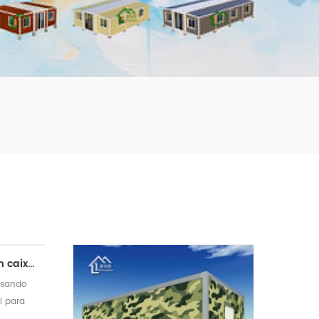
se.com
casa pré-fabricada com caixa dobrável temporária
usando
l para