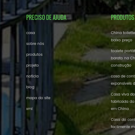
PRECISO DE AJUDA
PRODUTOS
casa
China toilett
baixo preço
sobre nós
toalete portá
produtos
barato na Ch
projeto
construção
notícia
casa de conte
expansíveis 
blog
Casa viva do
mapa do site
fabricada da
xml
em China
Casa do cont
facilmente m