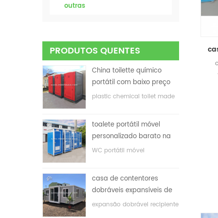
outras
PRODUTOS QUENTES
China toilette químico
portátil com baixo preço
plastic chemical toilet made
in China
toalete portátil móvel
personalizado barato na
China para o local de
WC portátil móvel
construção
personalizado para o local
de construção
casa de contentores
dobráveis ​​expansíveis de
baixo preço
expansão dobrável recipiente
casa com baixo preço