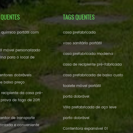
 QUENTES
TAGS QUENTES
e químico portátil com
casa prefabricada
vaso sanitário portátil
til móvel personalizado
casa prefabricada moderna
ina para o local de
casa de recipiente pré-fabricada
ntores dobráveis ​​
casa prefabricada de baixo custo
de baixo preço
toalete móvel portátil
 recipiente da casa pré-
porta dobrável
 prova de fogo de 20ft
Villa prefabricada de aço leve
entor de transporte
porta dobrável
ontada e conveniente
Contentora expansível 01