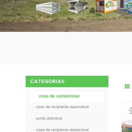
CATEGORIAS
casa de contentores
casa de recipiente expandível
porta dobrável
casa de recipiente destacável