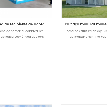
casa de recipiente de dobramento do frame de aço feito pronto portátil da fábrica
casa de contêiner dobrável pré-
casa de estrutura de aço viv
fabricada econômica que tem
de montar e sem lixo ca
estrutura de aço leve