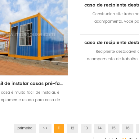
Construcion site trabalh
acampamento, você p
personalizado de acordo co
pedido, um andar ou dois 
está disponível
Recipiente destacável 
acampamento de trabalho 
canteiro de obras, fácil de in
transporte
fácil de instalar casas pré-fabricadas de contêineres destacáveis ​​pré-fabricadas
 casa é muito fácil de instalar, é
mplamente usada para casa de
ormitório de trabalhador & nbsp;
primeiro
<<
11
12
13
14
15
16