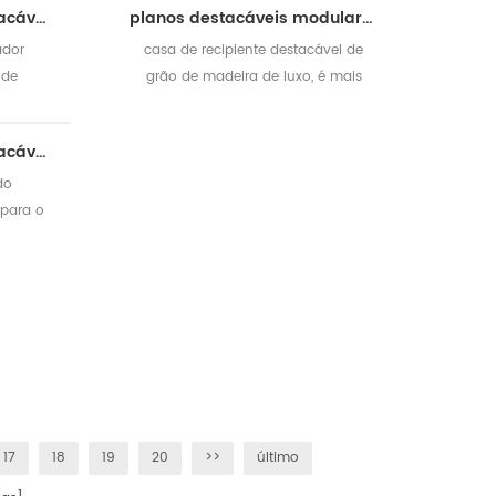
casa de recipiente destacável de acampamento de trabalhador para o canteiro de obras
planos destacáveis ​​modulares isolados termicamente casa pré-fabricada do recipiente
ador
casa de recipiente destacável de
ode
grão de madeira de luxo, é mais
m o seu
bonito do que um padrão
andares
casa de recipiente destacável pré-fabricada personalizada para o acampamento de trabalho
do
para o
stalar e
17
18
19
20
>>
último