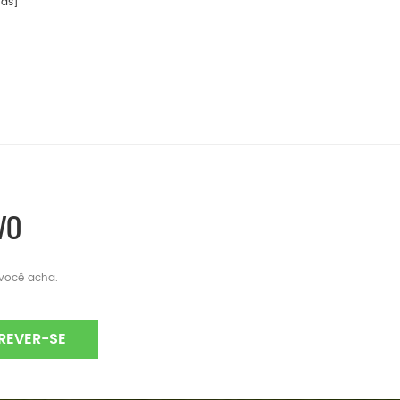
as]
VO
 você acha.